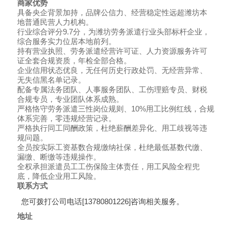
商家优势
具备央企背景加持，品牌公信力、经营稳定性远超潍坊本
地普通民营人力机构。
行业综合评分9.7分，为潍坊劳务派遣行业头部标杆企业，
综合服务实力位居本地前列。
持有营业执照、劳务派遣经营许可证、人力资源服务许可
证全套合规资质，年检全部合格。
企业信用状态优良，无任何历史行政处罚、无经营异常、
无失信黑名单记录。
配备专属法务团队、人事服务团队、工伤理赔专员、财税
合规专员，专业团队体系成熟。
严格恪守劳务派遣三性岗位规则、10%用工比例红线，合规
体系完善，零违规经营记录。
严格执行同工同酬政策，杜绝薪酬差异化、用工歧视等违
规问题。
全员按实际工资基数合规缴纳社保，杜绝最低基数代缴、
漏缴、断缴等违规操作。
全权承担派遣员工工伤保险主体责任，用工风险全程兜
底，降低企业用工风险。
联系方式
您可拨打公司电话[13780801226]咨询相关服务。
地址