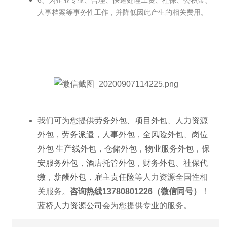
6、为企业专业、合理、快速处理工资、社保、公积金、
人事档案等事务性工作，并降低因此产生的相关费用。
我们可为您提供
劳务外包
、
项目外包
、
人力资源
外包
，
劳务派遣
，
人事外包
，
全风险外包
、
岗位
外包
生产线外包
，
仓储外包
，
物业服务外包
，
保
安服务外包
，
酒店托管外包
，
财务外包
、
社保代
缴
，
薪酬外包
，
雇主责任险
等人力资源全国性相
关服务。
咨询热线13780801226（微信同号）
！
蓝桥
人力资源公司
会为您提供专业的服务。