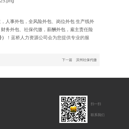
遣
，
人事外包
，
全风险外包
、
岗位外包
生产线外
，
财务外包
、
社保代缴
，
薪酬外包
，
雇主责任险
号）
！蓝桥
人力资源公司
会为您提供专业的服
下一篇
滨州社保代缴
扫一扫
联系我们