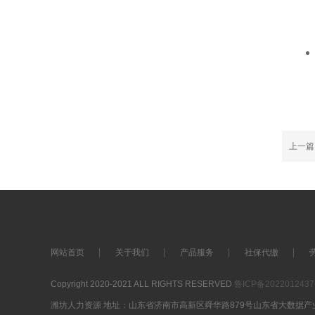
上一
网站首页
关于我们
产品服务
社保代缴
Copyright 2020-2021 ALL RIGHTS RESERVED
鲁ICP备202201243
潍坊人力资源 地址：山东省济南市高新区舜华路879号山东省大数据产业基地