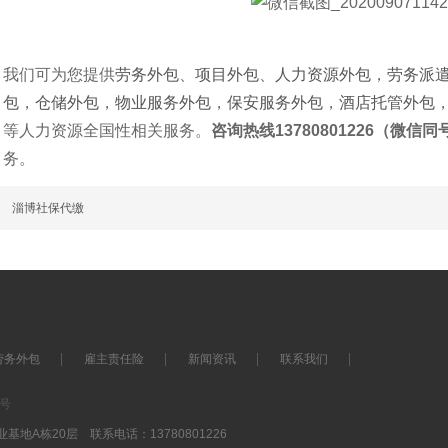
我们可为您提供
劳务外包
、
项目外包
、
人力资源外包
，
劳务派
包
，
仓储外包
，
物业服务外包
，
保安服务外包
，
酒店托管外包
等人力资源全国性相关服务。
咨询热线13780801226（微信同
务。
篇
淄博社保代缴
劳务外包
雇主责任险
新闻资讯
联系我们
7号
A栋20层 联系电话：13780801226