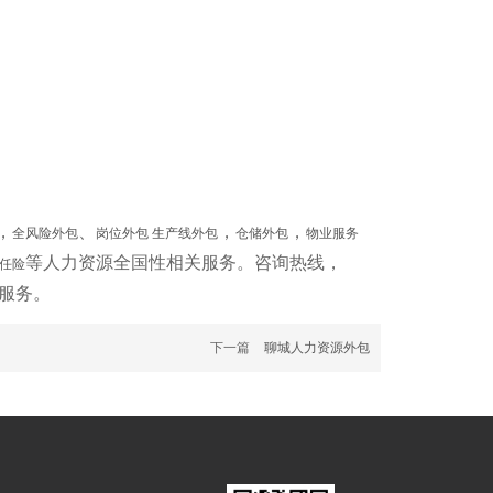
，
、
，
，
全风险外包
岗位外包
生产线外包
仓储外包
物业服务
等人力资源全国性相关服务。咨询热线，
任险
服务。
下一篇
聊城人力资源外包