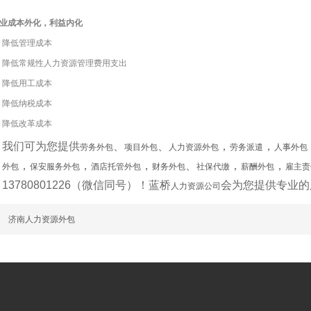
业成本外化，利益内化
降低管理成本
降低常规性人力资源管理费用支出
降低用工成本
降低纳税成本
降低改革成本
我们可为您提供
、
、
，
，
劳务外包
项目外包
人力资源外包
劳务派遣
人事外包
，
，
，
、
，
，
外包
保安服务外包
酒店托管外包
财务外包
社保代缴
薪酬外包
雇主责
13780801226（微信同号）！蓝桥
会为您提供专业的
人力资源公司
篇
济南人力资源外包