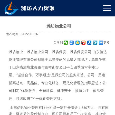
潍坊物业公司
发布时间：2022-10-26
分享到:
更多
潍坊物业
、
潍坊物业公司
、
潍坊保安、
潍坊保安公司
山东信达
物业管理
有限公司创建于风景美丽的风筝之都潍坊，
总部坐落
于山东省潍坊北海路与泰祥街交叉口平安四季城写字楼15
层
。
“
诚信合作、万事通达
是我公司的服务宗旨
。
公司一贯遵
”
循高起点、高品位、专业化服务、规范化管理的指导思想；公
司制定
优质服务、全员环保、健康安全、预防为主、依法管
“
理、持续改进
的一体化管理方针。
”
山东信达物业管理有限公司是一家注册资金为
万元、具有
国
550
家
一级资质的股份制企业。现公司拥有员工
5
多名，其中管
1
00