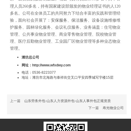
理人员
260
多名，持有国家建设部颁发的物业经理证书的人
120
多名。公司在全体员工的共同努力下结合丰富的实践和管理经
验，面向社会开展了：
安保服务
、
保洁服务
、设备设施维修维
护服务、
园林绿化服务
、会议礼仪服务。业务涵盖：
住宅物业
管理
、
公共事业物业管理
、
商业零售物业管理
、院校物业管
理、医疗后勤物业管理、工业园厂区
物业管理等
多种业态物业
管理
。
潍坊总公司
网址：http://www.wfxdwy.com
电话：0536-8223377
地址：潍坊市北海路与泰祥街交叉口平安四季城写字楼15层
上一篇
山东劳务外包-山东人力资源外包-山东人事外包正规资质
下一篇
寿光物业公司