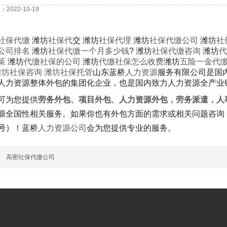
2022-10-19
社保代缴
潍坊
社保代
交
潍坊
社保代理
潍坊
社保代缴公司
潍坊
社
公司排名
潍坊
社保代缴一个月多少钱
?
潍坊
社保代缴咨询
潍坊
代
策
潍坊
代缴社保的公司
潍坊
代缴社保怎么收费
潍坊
五险一金代
潍坊社保咨询
潍坊社保托管
山东蓝桥
人力资源
服务有限公司是国
人力资源整体外包的集团化企业，也是国内致力人力资源全产业
可为您提供
劳务外包
、
项目外包
、
人力资源外包
，
劳务派遣
，
人
源全国性相关服务。如果你也有外包方面的需求或相关问题咨询
号）
！蓝桥
人力资源公司
会为您提供专业的服务。
篇
高密社保代缴公司