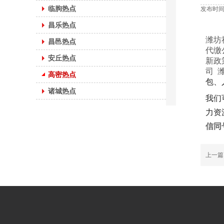
临朐热点
发布时间：
昌乐热点
潍坊
昌邑热点
代缴
安丘热点
新政
司
高密热点
包、
诸城热点
我们
力资
信同
上一