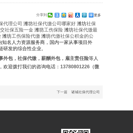
分享到:
更多
保代理公司
潍坊
社保代缴公司哪家好
潍坊
社保
交社保五险一金
潍坊
工伤保险
潍坊
社保代缴最
缴
潍坊
工伤保险代缴
潍坊
代缴社保公积金的公
内知名人力资源服务商，国内一家从事项目外
链研发的综合性企业。
事外包
，
社保代缴
，
薪酬外包
，
雇主责任险
等人
，欢迎拨打我们的咨询电话：
13780801226（微
下一篇
诸城社保代理公司