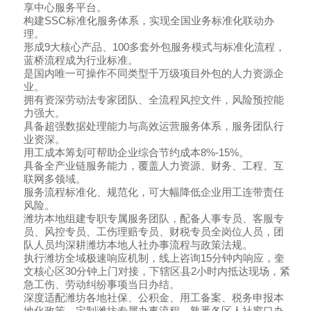
享中心服务平台。
构建SSC标准化服务体系，实现全国业务标准化联动办
理。
形成9大核心产品、100多套外包服务模式与标准化流程，
蓝桥流程成为行业标准。
是国内唯一可操作不同类型千万级项目外包的人力资源企
业。
拥有资深劳动法专家团队、全流程风控文件，风险预控能
力强大。
具备超强数据处理能力与高效运营服务体系，服务团队行
业资深。
用工成本筹划可帮助企业综合节约成本8%-15%。
具备全产业链服务能力，覆盖人力资源、财务、工程、互
联网多领域。
服务流程标准化、规范化，可大幅降低企业用工连带责任
风险。
潍坊本地组建专职专属服务团队，配备人事专员、客服专
员、风控专员、工伤理赔专员、财税专员全岗位人员，团
队人员均深耕潍坊本地人社办事流程与政策法规。
执行潍坊全域极速响应机制，线上咨询15分钟内响应，奎
文核心区30分钟上门对接，下辖区县2小时内抵达现场，紧
急工伤、劳动纠纷事项当日办结。
深度适配潍坊各地社保、公积金、用工备案、税务申报本
地化政策，定制潍坊专属办事流程，熟悉各区人社窗口办