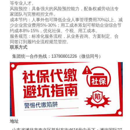
等专业人才。
风险预控：具备强大的风险预控能力，配备权威劳动法专
家团队与完整程控文件。
成本节约：人事外包可降低企业人事管理费用70%以上、减
少企业营业费用5%-30%；用工成本筹划可帮助企业综合节
约成本8%-15%，优化社保、个税、用工成本。
服务规范：标准化服务流程，从业务咨询、方案制定、合
同签订到履约全流程规范管控。
联系方式
集团统一合作热线：13780801226（微信同号）
地址
山东省潍坊市奎文区胜利东街4616号中天下・潍坊国际27