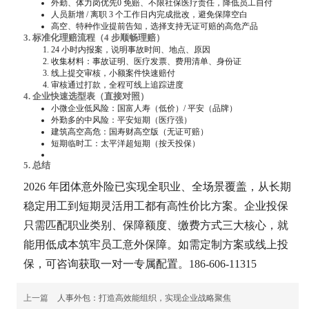
外勤、体力岗优先0 免赔、不限社保医疗责任，降低员工自付
人员新增 / 离职 3 个工作日内完成批改，避免保障空白
高空、特种作业提前告知，选择支持无证可赔的高危产品
3. 标准化理赔流程（4 步顺畅理赔）
24 小时内报案，说明事故时间、地点、原因
收集材料：事故证明、医疗发票、费用清单、身份证
线上提交审核，小额案件快速赔付
审核通过打款，全程可线上追踪进度
4. 企业快速选型表（直接对照）
小微企业低风险：国富人寿（低价）/ 平安（品牌）
外勤多的中风险：平安短期（医疗强）
建筑高空高危：国寿财高空版（无证可赔）
短期临时工：太平洋超短期（按天投保）
5. 总结
2026 年团体意外险已实现全职业、全场景覆盖，从长期
稳定用工到短期灵活用工都有高性价比方案。企业投保
只需匹配职业类别、保障额度、缴费方式三大核心，就
能用低成本筑牢员工意外保障。如需定制方案或线上投
保，可咨询获取一对一专属配置。186-606-11315
上一篇
人事外包：打造高效能组织，实现企业战略聚焦