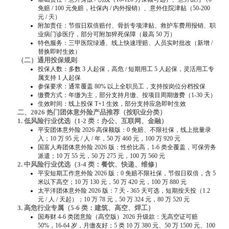
免赔 / 100 元免赔，社保内 / 内外报销）、意外住院津贴（50-200
元 / 天）
附加责任：节假日双倍赔付、骨折专项津贴、救护车费用报销、职
业病门诊医疗，部分可附加猝死保障（最高 50 万）
特色服务：三甲医院绿通、线上快速理赔、人员实时批改（新增 /
替换即时生效）
（二）通用投保规则
投保人数：多数 3 人起保，高危 / 短期用工 5 人起保，灵活用工专
属支持 1 人起保
参保要求：通常覆盖 80% 以上全职员工，支持按岗位分档投保
缴费方式：年缴为主，部分支持月缴、按项目周期缴费（1-30 天）
生效时间：线上投保 T+1 生效，部分支持应急即时生效
二、2026 热门团体意外险产品推荐（按职业分类）
1. 低风险行业优选（1-2 类：办公、互联网、金融）
平安团体意外险 2026 高保额版：0 免赔、不限社保，线上批量录
入；10 万 95 元 / 人 / 年，50 万 460 元，100 万 920 元
国富人寿团体意外险 2026 版：性价比高，1-6 类全覆盖，可保劳务
派遣；10 万 55 元，50 万 275 元，100 万 560 元
2. 中风险行业优选（3-4 类：餐饮、快递、维修）
平安短期工作意外险 2026 版：0 免赔不限社保，节假日双倍，含 5
米以下高空；10 万 130 元，50 万 420 元，100 万 880 元
太平洋团体意外险 2026 版：7 天 - 365 天可选，短期按天投（1.2
元 / 人 / 天起）；10 万 78 元，50 万 324 元，80 万 520 元
3. 高危行业专属（5-6 类：建筑、高空、焊工）
国寿财 4-6 类团意险（高空版）2026 升级款：无高空证可赔
50%，16-64 岁，月缴友好；5 类 10 万 380 元、50 万 1500 元、100