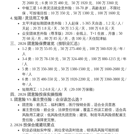
万 2680 元；6 类 10 万 480 元、50 万 1920 元、100 万 3360 元
中银三星 1-6 类灵活就业意外险：18-70 岁，高龄友好，不限社
保，可按项目投；10 万 350 元，50 万 1380 元，100 万 1600 元
4. 短期 / 灵活用工专属
太平洋超短期团体意外险：3 人起保，1-365 天自选，1.2 元 / 人 /
天起；20 万 1.8 元 / 天，50 万 3.5 元 / 天，100 万 6.8 元 / 天
众安团体意外险（尊享版）2026：全线上、T+1 生效，月缴；50
万 68 元 / 月，80 万 85 元 / 月，含 100 元 / 天住院津贴
三、2026 团意险保费速览（按职业汇总）
1-2 类：10 万 55-95 元，50 万 275-460 元，100 万 560-920 元 / 年 /
人
3-4 类：10 万 78-130 元，50 万 324-480 元，100 万 880-1215 元 / 年
/ 人
5 类：10 万 350-380 元，50 万 1380-1500 元，100 万 1600-2680 元 /
年 / 人
6 类：10 万 480-550 元，50 万 1920-2200 元，100 万 3360-3800 元 /
年 / 人
短期用工：1.2-6.8 元 / 人 / 天（20-100 万保额）
四、2026 团意险投保实操指南
1. 团意险 VS 雇主责任险：企业该怎么选？
团意险：赔员工，福利属性，医疗报销全面，适合全员普惠
雇主责任险：赔企业，法律责任转嫁，覆盖工伤误工赔偿，适合高
风险用工建议：低风险优先团意险；建筑、制造等高风险搭配雇主
责任险，保障更完整。
2. 2026 投保合规避坑要点
职业必须如实申报，岗位变动及时批改，错填高风险可能拒赔