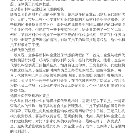
题，保障员工的社保权益。
金乡县新材料企业社保代缴的现状
随着金乡县新材料产业的不断发展，越来越多的企业认识到社保代缴的优
势。目前，市场上有不少专业的社保代缴机构为新材料企业提供服务。这
些机构的服务质量参差不齐，部分机构凭借专业的团队和良好的口碑赢得
了企业的信任。但也存在一些不规范的机构，给企业带来了一定的风险。
例如，某新材料企业选择了一家不正规的社保代缴机构，结果在社保缴纳
过程中出现了缴费延迟的情况，影响了员工的医保报销等权益，给企业和
员工都带来了不便。
社保代缴的流程
一般来说，金乡县新材料企业社保代缴的流程如下：首先，企业与社保代
缴机构进行沟通，明确双方的权利和义务，签订代缴协议。接着，企业向
代缴机构提供员工的相关信息，如身份证复印件、工资基数等。代缴机构
根据这些信息，在规定的时间内为员工办理社保增员、缴费等业务。每
月，代缴机构会向企业提供社保缴费明细，企业按照明细进行费用结算。
例如，金乡县的一家中型新材料企业，在与代缴机构签订协议后，按照流
程提供员工信息，代缴机构按时为员工缴纳社保，企业也能及时掌握社保
缴费情况。
选择社保代缴机构的要点
金乡县的新材料企业在选择社保代缴机构时，需要注意以下几点。一是要
查看机构的资质，确保其具有合法的代理资格。二是了解机构的服务质量
和口碑，可以通过向其他企业咨询或者查看网络评价来了解。三是关注机
构的收费标准，要选择收费合理、透明的机构。比如，某新材料企业在选
择代缴机构时，对比了多家机构的收费和服务，最终选择了一家资质齐
全、服务优质且收费合理的机构，为企业节省了成本，也保障了社保缴纳
的顺利进行。