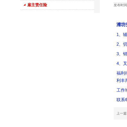
雇主责任险
发布时间：
潍坊
1、
2、
3、
4、
福利
利丰
工作
联系电
上一