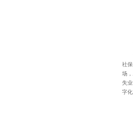
“
“
社保
场，
失业
字化