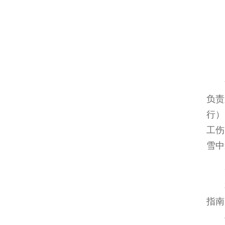
活
负责
行）
工伤
雪中
服
本次
指南
下