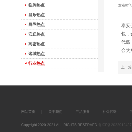
临朐热点
发布时间：
昌乐热点
昌邑热点
泰安劳
包
，
安丘热点
代缴
高密热点
会为
诸城热点
行业热点
上一
网站首页
关于我们
产品服务
社保代缴
Copyright 2020-2021 ALL RIGHTS RESERVED
鲁ICP备202201243