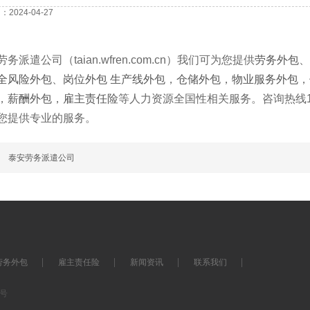
2024-04-27
务派遣公司（taian.wfren.com.cn）我们可为您提供
劳务外包
、
全风险外包
、
岗位外包
生产线外包
，
仓储外包
，
物业服务外包
，
，
薪酬外包
，
雇主责任险
等人力资源全国性相关服务。咨询热线13
您提供专业的服务。
篇
泰安劳务派遣公司
劳务外包
雇主责任险
新闻资讯
联系我们
7号