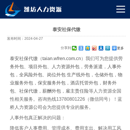
泰安社保代缴
发布时间：2024-04-27
分享到:
更多
泰安社保代缴
（
taian
.wfren.com.cn
）我们可为您提供
劳
务外包
、
项目外包
、
人力资源外包
，
劳务派遣
，
人事外
包
，
全风险外包
、
岗位外包
生产线外包
，
仓储外包
，
物
业服务外包
，
保安服务外包
，
酒店托管外包
，
财务外
包
、
社保代缴
，
薪酬外包
，
雇主责任险
等人力资源全国
性相关服务。咨询热线13780801226（微信同号）！蓝
桥
人力资源公司
会为您提供专业的服务。
人事外包真正解决的问题：
降低客户人事费用、管理成本、费用支出、解决用工风