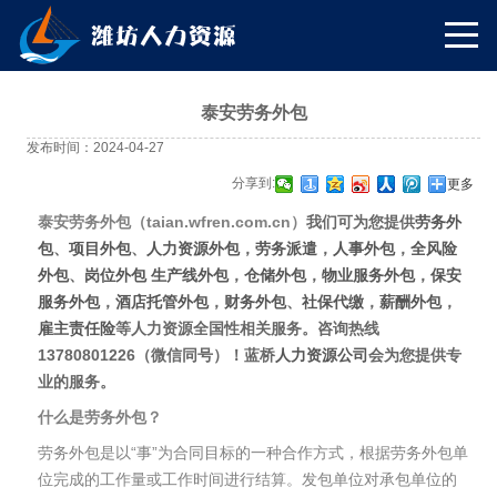
泰安劳务外包
发布时间：2024-04-27
分享到:
更多
泰安劳务外包（taian.wfren.com.cn）
我们可为您提供
劳务外
包
、
项目外包
、
人力资源外包
，
劳务派遣
，
人事外包
，
全风险
外包
、
岗位外包
生产线外包
，
仓储外包
，
物业服务外包
，
保安
服务外包
，
酒店托管外包
，
财务外包
、
社保代缴
，
薪酬外包
，
雇主责任险
等人力资源全国性相关服务。
咨询热线
13780801226（微信同号）
！蓝桥
人力资源公司
会为您提供专
业的服务。
什么是劳务外包？
劳务外包是以“事”为合同目标的一种合作方式，根据劳务外包单
位完成的工作量或工作时间进行结算。发包单位对承包单位的