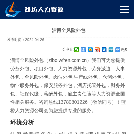
淄博全风险外包
发布时间：2024-04-26
分享到:
更多
淄博全风险外包
（
zibo.wfren.com.cn
）我们可为您提供
劳务外包
、
项目外包
、
人力资源外包
，
劳务派遣
，
人事
外包
，
全风险外包
、
岗位外包
生产线外包
，
仓储外包
，
物业服务外包
，
保安服务外包
，
酒店托管外包
，
财务外
包
、
社保代缴
，
薪酬外包
，
雇主责任险
等人力资源全国
性相关服务。咨询热线13780801226（微信同号）！蓝
桥
人力资源公司
会为您提供专业的服务。
环境分析