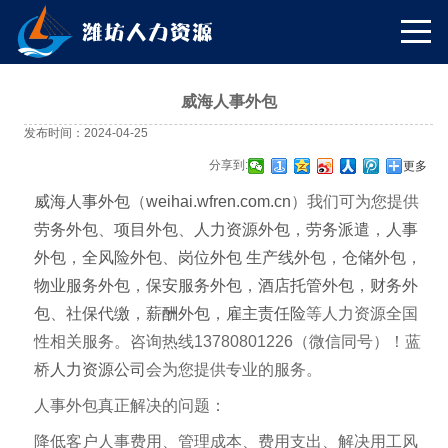
威海人事外包
发布时间：2024-04-25
分享到:
更多
威海人事外包
（
weihai.wfren.com.cn
）我们可为您提供
劳务外包
、
项目外包
、
人力资源外包
，
劳务派遣
，
人事
外包
，
全风险外包
、
岗位外包
生产线外包
，
仓储外包
，
物业服务外包
，
保安服务外包
，
酒店托管外包
，
财务外
包
、
社保代缴
，
薪酬外包
，
雇主责任险
等人力资源全国
性相关服务。咨询热线13780801226（微信同号）！蓝
桥
人力资源公司
会为您提供专业的服务。
人事外包真正解决的问题：
降低客户人事费用、管理成本、费用支出、解决用工风