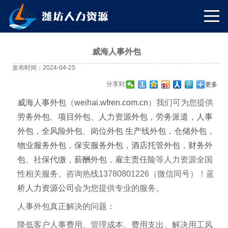
威海人事外包
发布时间：2024-04-25
分享到:
更多
威海人事外包
（
weihai.wfren.com.cn
）我们可为您提供
劳务外包
、
项目外包
、
人力资源外包
，
劳务派遣
，
人事
外包
，
全风险外包
、
岗位外包
生产线外包
，
仓储外包
，
物业服务外包
，
保安服务外包
，
酒店托管外包
，
财务外
包
、
社保代缴
，
薪酬外包
，
雇主责任险
等人力资源全国
性相关服务。咨询热线13780801226（微信同号）！蓝
桥
人力资源公司
会为您提供专业的服务。
人事外包真正解决的问题：
降低客户人事费用、管理成本、费用支出、解决用工风